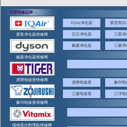
-- 代理维修品牌 --
IQAir净化器
霍尼韦尔
日立净化器
三星净
爱客净化器维修网
戴森净化器
三菱净
戴森净化器维修网
虎牌电饭煲维修网
虎牌电饭煲
象印电
三菱电饭煲
三洋电
象印电饭煲维修网
维他美仕料理机维修网