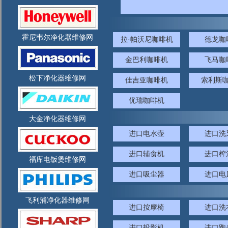
霍尼韦尔净化器维修网
拉·帕沃尼咖啡机
德龙咖
金巴利咖啡机
飞马咖
松下净化器维修网
佳吉亚咖啡机
索利斯
优瑞咖啡机
大金净化器维修网
进口电水壶
进口洗
进口辅食机
进口榨
福库电饭煲维修网
进口吸尘器
进口电
飞利浦净化器维修网
进口按摩椅
进口洗
进口投影机
进口跑